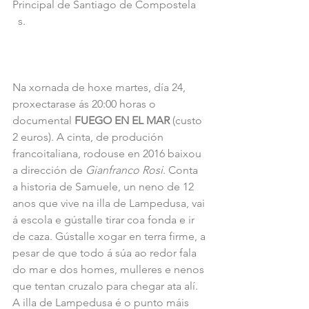
Principal de Santiago de Compostela
  s.
Na xornada de hoxe martes, día 24, 
proxectarase ás 20:00 horas o 
documental 
FUEGO EN EL MAR
 (custo 
2 euros). A cinta, de produción 
francoitaliana, rodouse en 2016 baixou 
a dirección de 
Gianfranco Rosi
. Conta 
a historia de Samuele, un neno de 12 
anos que vive na illa de Lampedusa, vai 
á escola e gústalle tirar coa fonda e ir 
de caza. Gústalle xogar en terra firme, a 
pesar de que todo á súa ao redor fala 
do mar e dos homes, mulleres e nenos 
que tentan cruzalo para chegar ata alí. 
A illa de Lampedusa é o punto máis 