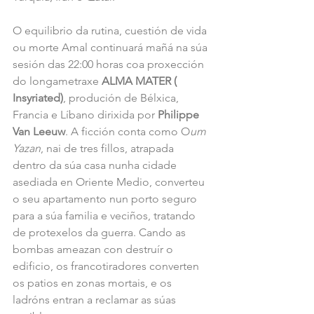
O equilibrio da rutina, cuestión de vida 
ou morte Amal continuará mañá na súa 
sesión das 22:00 horas coa proxección 
do longametraxe 
ALMA MATER ( 
Insyriated)
, produción de Bélxica, 
Francia e Líbano dirixida por 
Philippe 
Van Leeuw
. A ficción conta como O
um 
Yazan
, nai de tres fillos, atrapada 
dentro da súa casa nunha cidade 
asediada en Oriente Medio, converteu 
o seu apartamento nun porto seguro 
para a súa familia e veciños, tratando 
de protexelos da guerra. Cando as 
bombas ameazan con destruír o 
edificio, os francotiradores converten 
os patios en zonas mortais, e os 
ladróns entran a reclamar as súas 