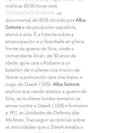
mañá ás 20:00 horas será 
COMANDANTE ARIAN,
 un 
documental de 2018 dirixido por 
Alba 
Sotorra 
e de produción española, 
alemá e siria. É a historia sobre a 
emancipación e a liberdade en plena 
fronte da guerra de Siria, onde a 
comandante Arian, de 30 anos de 
idade, guía cara a Kobane a un 
batallón de mulleres coa misión de 
liberar á poboación que vive baixo o 
xugo do Daésh ( ISIS). 
Alba Sotorra 
explica que cando estalou a guerra de 
Siria, as mulleres kurdas tomaron as 
armas contra o Dáesh ( I
SIS
) e formaron 
a 
YPJ
, as 
Unidades de Defensa das 
Mulleres
. Tras seguir as noticias sobre 
as atrocidades que o Dáesh estaba a 