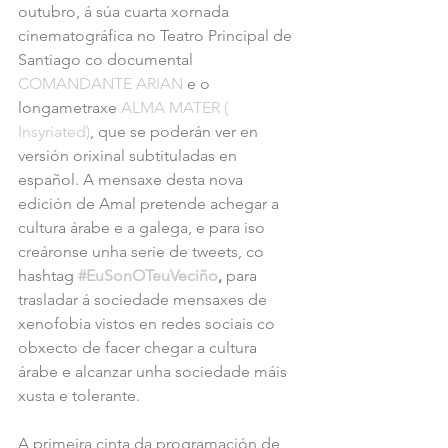
outubro, á súa cuarta xornada 
cinematográfica no Teatro Principal de 
Santiago co documental 
COMANDANTE ARIAN
 e o 
longametraxe 
ALMA MATER ( 
Insyriated)
, que se poderán ver en 
versión orixinal subtituladas en 
español. A mensaxe desta nova 
edición de Amal pretende achegar a 
cultura árabe e a galega, e para iso 
creáronse unha serie de tweets, co 
hashtag 
#EuSonOTeuVeciño
, 
para 
trasladar á sociedade mensaxes de 
xenofobia vistos en redes sociais co 
obxecto de facer chegar a cultura 
árabe e alcanzar unha sociedade máis 
xusta e tolerante.
A primeira cinta da programación de 