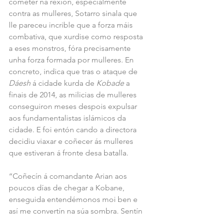
cometer na rexión, especialmente 
contra as mulleres, Sotarro sinala que 
lle pareceu incrible que a forza máis 
combativa, que xurdise como resposta 
a eses monstros, fóra precisamente 
unha forza formada por mulleres. En 
concreto, indica que tras o ataque de 
Dáesh
 á cidade kurda de 
Kobade
 a 
finais de 2014, as milicias de mulleres 
conseguiron meses despois expulsar 
aos fundamentalistas islámicos da 
cidade. E foi entón cando a directora 
decidiu viaxar e coñecer ás mulleres 
que estiveran á fronte desa batalla.
“Coñecín á comandante Arian aos 
poucos días de chegar a Kobane, 
enseguida entendémonos moi ben e 
así me convertín na súa sombra. Sentín 