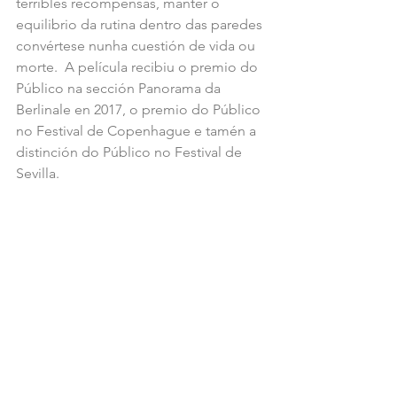
terribles recompensas, manter o 
equilibrio da rutina dentro das paredes 
convértese nunha cuestión de vida ou 
morte.  A película recibiu o premio do 
Público na sección Panorama da 
Berlinale en 2017, o premio do Público 
no Festival de Copenhague e tamén a 
distinción do Público no Festival de 
Sevilla. 
PHILIPPE VAN LEEUW
 é un director de 
cinema e guionista belga. Fixo o seu 
debut coa longametraxe “The Day 
God Walked Away” (2009).
As entradas poderanse retirar o mesmo 
día da proxección, unha hora antes do 
seu comezo, na billetera do Teatro 
Principal. Ademais, nesta edición 