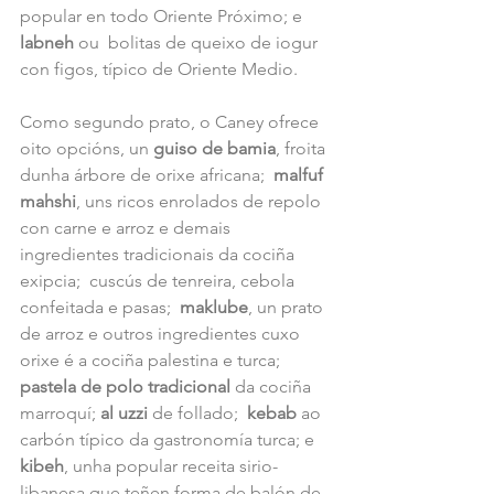
popular en todo Oriente Próximo; e  
labneh
 ou  bolitas de queixo de iogur 
con figos, típico de Oriente Medio.
Como segundo prato, o Caney ofrece 
oito opcións, un 
guiso de bamia
, froita 
dunha árbore de orixe africana;  
malfuf  
mahshi
, uns ricos enrolados de repolo 
con carne e arroz e demais 
ingredientes tradicionais da cociña 
exipcia;  cuscús de tenreira, cebola 
confeitada e pasas;  
maklube
, un prato 
de arroz e outros ingredientes cuxo 
orixe é a cociña palestina e turca;  
pastela de polo tradicional 
da cociña 
marroquí; 
al uzzi 
de follado;  
kebab
 ao 
carbón típico da gastronomía turca; e 
kibeh
, unha popular receita sirio-
libanesa que teñen forma de balón de 