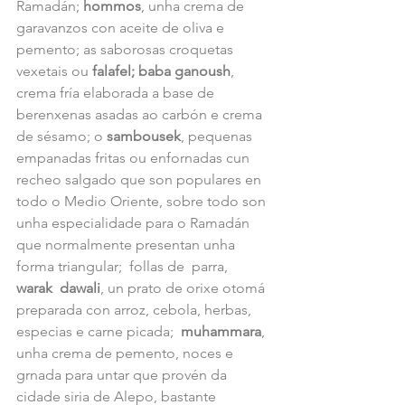
Ramadán; 
hommos
, unha crema de 
garavanzos con aceite de oliva e 
pemento; as saborosas croquetas 
vexetais ou 
falafel; baba ganoush
, 
crema fría elaborada a base de 
berenxenas asadas ao carbón e crema 
de sésamo; o 
sambousek
, pequenas 
empanadas fritas ou enfornadas cun 
recheo salgado que son populares en 
todo o Medio Oriente, sobre todo son 
unha especialidade para o Ramadán 
que normalmente presentan unha 
forma triangular;  follas de  parra,  
warak  dawali
, un prato de orixe otomá 
preparada con arroz, cebola, herbas, 
especias e carne picada;  
muhammara
, 
unha crema de pemento, noces e 
grnada para untar que provén da 
cidade siria de Alepo, bastante 