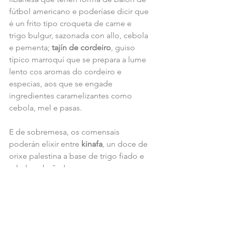
fútbol americano e poderíase dicir que 
é un frito tipo croqueta de carne e 
trigo bulgur, sazonada con allo, cebola 
e pementa; 
tajín de cordeiro
, guiso 
típico marroquí que se prepara a lume 
lento cos aromas do cordeiro e 
especias, aos que se engade 
ingredientes caramelizantes como 
cebola, mel e pasas.
E de sobremesa, os comensais 
poderán elixir entre 
kinafa
, un doce de 
orixe palestina a base de trigo fiado e 
relado, e bañado en pasas, noces e 
crema, e os típicos 
Baklava 
"pastelitos" 
árabes.