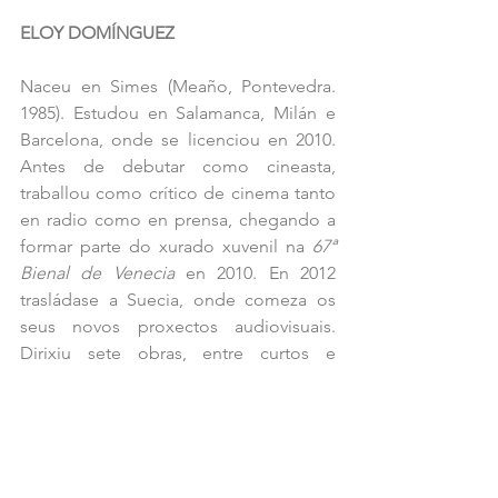
ELOY DOMÍNGUEZ
Naceu en Simes (Meaño, Pontevedra. 
1985). Estudou en Salamanca, Milán e 
Barcelona, onde se licenciou en 2010. 
Antes de debutar como cineasta, 
traballou como crítico de cinema tanto 
en radio como en prensa, chegando a 
formar parte do xurado xuvenil na 
67ª 
Bienal de Venecia
 en 2010. En 2012 
trasládase a Suecia, onde comeza os 
seus novos proxectos audiovisuais. 
Dirixiu sete obras, entre curtos e 
longametraxes e foi profesor de 
cinema nos campamentos saharauís. En 
2017, 
“Hamada” 
foi seleccionada na 
Doc Station de Berlinale
, obtivo os 
dous galardóns máis importantes do 