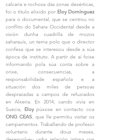
calcaria e rochosa das zonas desérticas, 
foi o título elixido por 
Eloy Domínguez
para o documental, que se centrou no 
conflito do Sahara Occidental desde a 
visión dunha cuadrilla de mozos 
saharauís, un tema polo que o director 
confesa que se interesou desde a súa 
época de instituto. A partir de aí foise 
informando pola súa conta sobre a 
orixe, consecuencias, a 
responsabilidade española e a 
situación dos miles de persoas 
desprazadas a campos de refuxiados 
en Alxeria. En 2014, cando vivía en 
Suecia, 
Eloy
 púxose en contacto coa 
ONG CEAS
, que lle permitiu visitar os 
campamentos. Traballando de profesor 
voluntario durante dous meses, 
desenvolveu unha relación íntima cos 