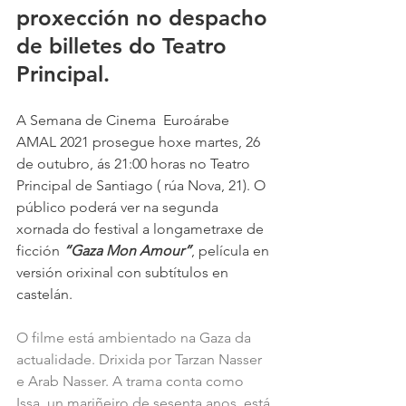
proxección no despacho 
de billetes do Teatro 
Principal.
A Semana de Cinema  Euroárabe 
AMAL 2021 prosegue hoxe martes, 26 
de outubro, ás 21:00 horas no Teatro 
Principal de Santiago ( rúa Nova, 21). O 
público poderá ver na segunda 
xornada do festival a longametraxe de 
ficción 
“Gaza Mon Amour”
, película en 
versión orixinal con subtítulos en 
castelán.  
O filme está ambientado na Gaza da 
actualidade. Drixida por Tarzan Nasser 
e Arab Nasser. A trama conta como 
Issa, un mariñeiro de sesenta anos, está 