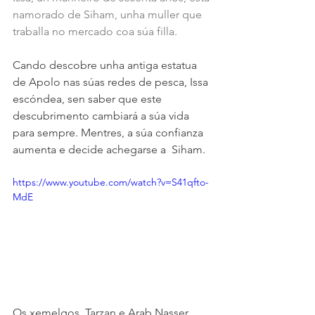
namorado de Siham, unha muller que 
traballa no mercado coa súa filla. 
Cando descobre unha antiga estatua 
de Apolo nas súas redes de pesca, Issa 
escóndea, sen saber que este 
descubrimento cambiará a súa vida 
para sempre. Mentres, a súa confianza 
aumenta e decide achegarse a  Siham. 
https://www.youtube.com/watch?v=S41qfto-
MdE
Os xemelgos  Tarzan e Arab Nasser 