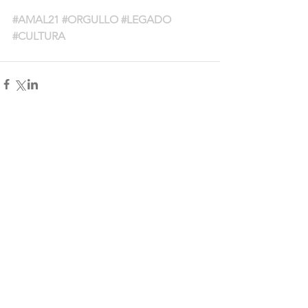
#AMAL21
#ORGULLO
#LEGADO
#CULTURA
Comentarios
Escribir un comentario...