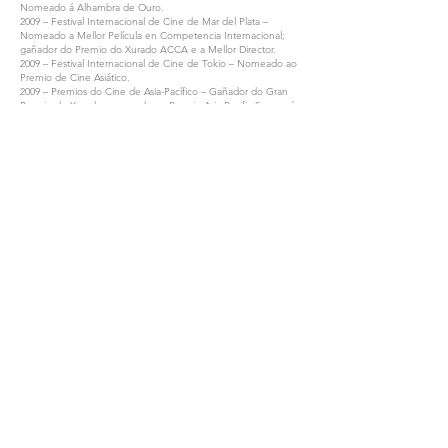
Nomeado á Alhambra de Ouro.
2009 – Festival Internacional de Cine de Mar del Plata –
Nomeado a Mellor Película en Competencia Internacional;
gañador do Premio do Xurado ACCA e a Mellor Director.
2009 – Festival Internacional de Cine de Tokio – Nomeado ao
Premio de Cine Asiático.
2009 – Premios do Cine de Asia-Pacífico – Gañador do Gran
Premio do Xurado; nomeado ao Premio Asia Pacific Screen á
Mellor Película.
Info
Semana de Cine Euro-Árabe Amal
Email: arte@araguaney.com
| Tel: +34 981-559-612