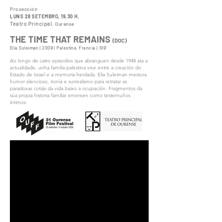
Proxección
LUNS 28 SETEMBRO, 19.30 H.
Teatro Principal
, Ourense
THE TIME THAT REMAINS
(DOC)
Elia Suleiman | 2009 | Palestina, Francia | 109’
Ao longo de catro episodios que abranguen desde 1948 ata a
actualidade, unha familia palestina vive entre a creación do
Estado de Israel e a memoria herdada. Elia Suleiman mestura
humor silencioso, ironía e surrealismo para retratar as
paradoxas cotiás da vida baixo a ocupación. Fragmentos da
súa propia historia familiar emerxen como testemuños
íntimos.