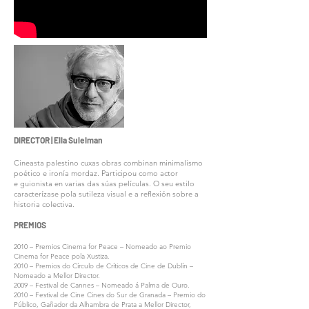
DIRECTOR | Elia Suleiman
Cineasta palestino cuxas obras combinan minimalismo
poético e ironía mordaz. Participou como actor
e guionista en varias das súas películas. O seu estilo
caracterízase pola sutileza visual e a reflexión sobre a
historia colectiva.
PREMIOS
2010 – Premios Cinema for Peace – Nomeado ao Premio
Cinema for Peace pola Xustiza.
2010 – Premios do Círculo de Críticos de Cine de Dublín –
Nomeado a Mellor Director.
2009 – Festival de Cannes – Nomeado á Palma de Ouro.
2010 – Festival de Cine Cines do Sur de Granada – Premio do
Público, Gañador da Alhambra de Prata a Mellor Director,