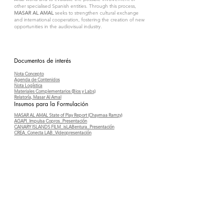
other specialised Spanish entities. Through this process,
MASAR AL AMAL
seeks to strengthen cultural exchange
and international cooperation, fostering the creation of new
opportunities in the audiovisual industry.
Documentos de interés
Nota Concepto
Agenda de Contenidos
Nota Logística
Materiales Complementarios (Bios y Labs)
Relatoría, Masar Al Amal
Insumos para la Formulación
MASAR AL AMAL State of Play Report (Chaymaa Ramzy)
AGAPI_Impulsa Copros_Presentación
CANARY ISLANDS FILM_isLABentura_Presentación
CREA_Conecta LAB_Videopresentación