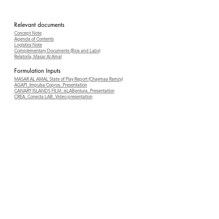
Relevant documents
Concept Note
Agenda of Contents
Logistics Note
Complementary Documents (Bios and Labs)
Relatoría, Masar Al Amal
Formulation Inputs
MASAR AL AMAL State of Play Report (Chaymaa Ramzy)
AGAPI_Impulsa Copros_Presentation
CANARY ISLANDS FILM_isLABentura_Presentation
CREA_Conecta LAB_Video presentation