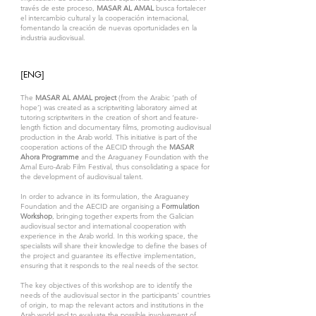
través de este proceso,
MASAR AL AMAL
busca fortalecer
el intercambio cultural y la cooperación internacional,
fomentando la creación de nuevas oportunidades en la
industria audiovisual.
[ENG]
The
MASAR AL AMAL project
(from the Arabic ‘path of
hope’) was created as a scriptwriting laboratory aimed at
tutoring scriptwriters in the creation of short and feature-
length fiction and documentary films, promoting audiovisual
production in the Arab world. This initiative is part of the
cooperation actions of the AECID through the
MASAR
Ahora Programme
and the Araguaney Foundation with the
Amal Euro-Arab Film Festival, thus consolidating a space for
the development of audiovisual talent.
In order to advance in its formulation, the Araguaney
Foundation and the AECID are organising a
Formulation
Workshop
, bringing together experts from the Galician
audiovisual sector and international cooperation with
experience in the Arab world. In this working space, the
specialists will share their knowledge to define the bases of
the project and guarantee its effective implementation,
ensuring that it responds to the real needs of the sector.
The key objectives of this workshop are to identify the
needs of the audiovisual sector in the participants' countries
of origin, to map the relevant actors and institutions in the
Arab world and to evaluate the possible involvement of