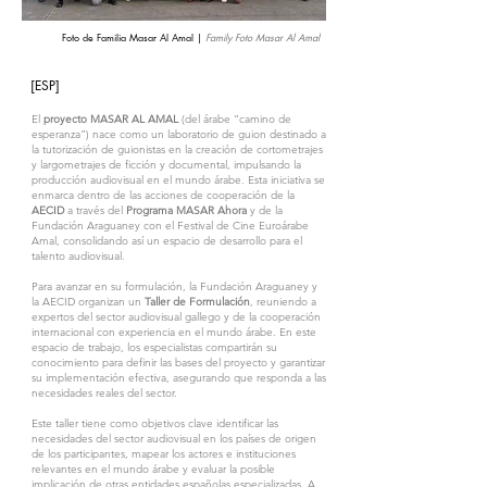
Foto de Familia Masar Al Amal |
Family Foto Masar Al Amal
[ESP]
El
proyecto
MASAR AL AMAL
(del árabe “camino de
esperanza”) nace como un laboratorio de guion destinado a
la tutorización de guionistas en la creación de cortometrajes
y largometrajes de ficción y documental, impulsando la
producción audiovisual en el mundo árabe. Esta iniciativa se
enmarca dentro de las acciones de cooperación de la
AECID
a través del
Programa MASAR Ahora
y de la
Fundación Araguaney con el Festival de Cine Euroárabe
Amal, consolidando así un espacio de desarrollo para el
talento audiovisual.
Para avanzar en su formulación, la Fundación Araguaney y
la AECID organizan un
Taller de Formulación
, reuniendo a
expertos del sector audiovisual gallego y de la cooperación
internacional con experiencia en el mundo árabe. En este
espacio de trabajo, los especialistas compartirán su
conocimiento para definir las bases del proyecto y garantizar
su implementación efectiva, asegurando que responda a las
necesidades reales del sector.
Este taller tiene como objetivos clave identificar las
necesidades del sector audiovisual en los países de origen
de los participantes, mapear los actores e instituciones
relevantes en el mundo árabe y evaluar la posible
implicación de otras entidades españolas especializadas. A